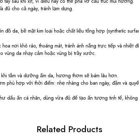
 tay sau khi xịt, vì điều này có thể phá vỡ cấu trúc mùi hương.
là đủ cho cả ngày, tránh lạm dụng.
lên đồ da, bề mặt kim loại hoặc chất liệu tổng hợp (synthetic surfa
oa nơi khô ráo, thoáng mát, tránh ánh nắng trực tiếp và nhiệt đ
vào vùng da nhạy cảm hoặc vùng bị trầy xước.
khi tắm và dưỡng ẩm da, hương thơm sẽ bám lâu hơn.
 phù hợp với thời điểm: nhẹ nhàng cho ban ngày, đậm và quyến
ư dấu ấn cá nhân, dùng vừa đủ để tạo ấn tượng tinh tế, không
Related Products