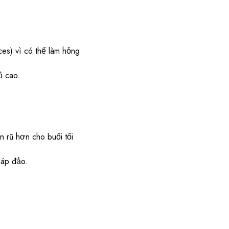
ces) vì có thể làm hỏng
ộ cao.
 rũ hơn cho buổi tối
 áp đảo.