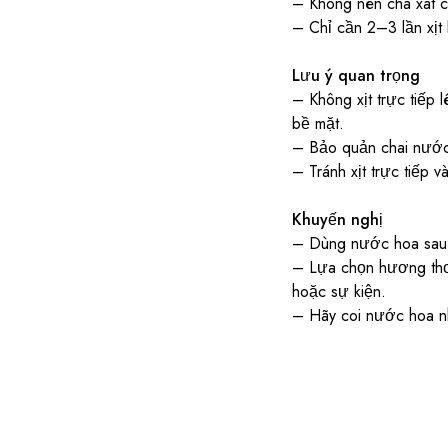
– Không nên chà xát cổ
– Chỉ cần 2–3 lần xịt 
Lưu ý quan trọng
– Không xịt trực tiếp 
bề mặt.
– Bảo quản chai nước h
– Tránh xịt trực tiếp 
Khuyến nghị
– Dùng nước hoa sau 
– Lựa chọn hương thơm
hoặc sự kiện.
– Hãy coi nước hoa nh