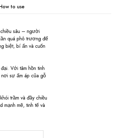
How to use
 chiều sâu – người
 cần quá phô trương để
g biệt, bí ẩn và cuốn
đại. Với tâm hồn tinh
 nơi sự ấm áp của gỗ
khói trầm và đầy chiều
 mạnh mẽ, tinh tế và