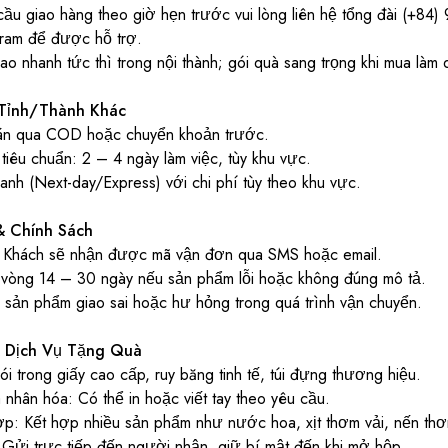
ầu giao hàng theo giờ hẹn trước vui lòng liên hệ tổng đài (+84
gram để được hỗ trợ.
o nhanh tức thì trong nội thành; gói quà sang trọng khi mua làm 
Tỉnh/Thành Khác
án qua COD hoặc chuyển khoản trước.
tiêu chuẩn: 2 – 4 ngày làm việc, tùy khu vực.
nh (Next-day/Express) với chi phí tùy theo khu vực.
& Chính Sách
 Khách sẽ nhận được mã vận đơn qua SMS hoặc email.
g vòng 14 – 30 ngày nếu sản phẩm lỗi hoặc không đúng mô tả.
i sản phẩm giao sai hoặc hư hỏng trong quá trình vận chuyển.
 Dịch Vụ Tặng Quà
 trong giấy cao cấp, ruy băng tinh tế, túi đựng thương hiệu.
nhân hóa: Có thể in hoặc viết tay theo yêu cầu.
p: Kết hợp nhiều sản phẩm như nước hoa, xịt thơm vải, nến thơ
Gửi trực tiếp đến người nhận, giữ bí mật đến khi mở hộp.