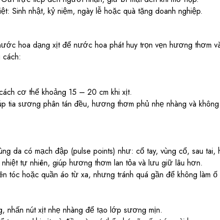
ệt: Sinh nhật, kỷ niệm, ngày lễ hoặc quà tặng doanh nghiệp.
ớc hoa dạng xịt để nước hoa phát huy trọn vẹn hương thơm và
 cách:
ách cơ thể khoảng 15 – 20 cm khi xịt.
p tia sương phân tán đều, hương thơm phủ nhẹ nhàng và không b
ùng da có mạch đập (pulse points) như: cổ tay, vùng cổ, sau tai
 nhiệt tự nhiên, giúp hương thơm lan tỏa và lưu giữ lâu hơn.
lên tóc hoặc quần áo từ xa, nhưng tránh quá gần để không làm ố 
, nhấn nút xịt nhẹ nhàng để tạo lớp sương mịn.