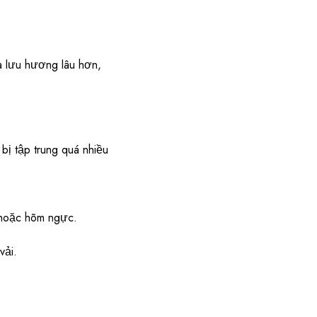
 lưu hương lâu hơn,
ị tập trung quá nhiều
, hoặc hõm ngực.
vải.