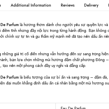
n
Additional Information
Reviews
Delivery
 De Parfum
là hương thơm dành cho người yêu sự quyền lực và
hái điềm tĩnh nhưng đầy nội lực trong từng hành động. Bạn không
ởi chính sự tự tin và gu thẩm mỹ mạnh mẽ đã tạo nên dấu ấn riên
g những giá trị cổ điển nhưng vẫn hướng đến sự sang trọng hiện 
g thành, bạn lựa chọn những mùi hương đậm chất phương Đông –
n, tạo nên một phong cách đầy uy nghi và đẳng cấp.
 De Parfum
là biểu tượng của sự bí ẩn và sang trọng – đậm đà, 
iện đại muốn khẳng định dấu ấn cá nhân bằng một mùi hương oud
Eau De Parfum