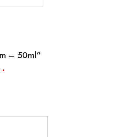
fum – 50ml”
d
*