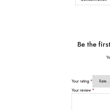
Be the fir
Yo
Your rating
*
Your review
*