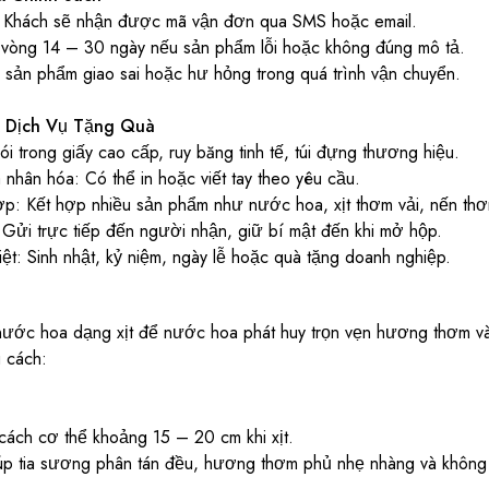
 Khách sẽ nhận được mã vận đơn qua SMS hoặc email.
g vòng 14 – 30 ngày nếu sản phẩm lỗi hoặc không đúng mô tả.
i sản phẩm giao sai hoặc hư hỏng trong quá trình vận chuyển.
 Dịch Vụ Tặng Quà
 trong giấy cao cấp, ruy băng tinh tế, túi đựng thương hiệu.
nhân hóa: Có thể in hoặc viết tay theo yêu cầu.
p: Kết hợp nhiều sản phẩm như nước hoa, xịt thơm vải, nến thơ
Gửi trực tiếp đến người nhận, giữ bí mật đến khi mở hộp.
ệt: Sinh nhật, kỷ niệm, ngày lễ hoặc quà tặng doanh nghiệp.
ớc hoa dạng xịt để nước hoa phát huy trọn vẹn hương thơm và
 cách:
ách cơ thể khoảng 15 – 20 cm khi xịt.
p tia sương phân tán đều, hương thơm phủ nhẹ nhàng và không b