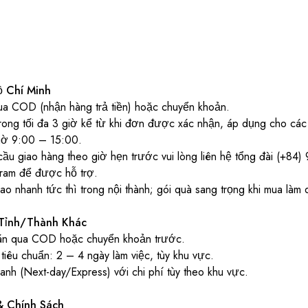
ồ Chí Minh
ua COD (nhận hàng trả tiền) hoặc chuyển khoản.
rong tối đa 3 giờ kể từ khi đơn được xác nhận, áp dụng cho các 
giờ 9:00 – 15:00.
ầu giao hàng theo giờ hẹn trước vui lòng liên hệ tổng đài (+84
gram để được hỗ trợ.
o nhanh tức thì trong nội thành; gói quà sang trọng khi mua làm 
Tỉnh/Thành Khác
án qua COD hoặc chuyển khoản trước.
tiêu chuẩn: 2 – 4 ngày làm việc, tùy khu vực.
nh (Next-day/Express) với chi phí tùy theo khu vực.
& Chính Sách