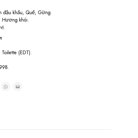
 đậu khấu, Quế, Gừng.
, Hương khói.
vị.
m
.
Toilette (EDT).
998.