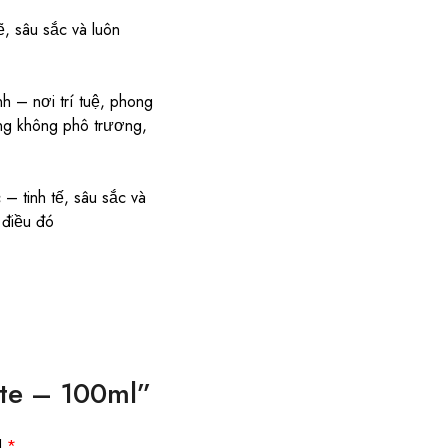
 sâu sắc và luôn
h – nơi trí tuệ, phong
ưng không phô trương,
– tinh tế, sâu sắc và
 điều đó
ette – 100ml”
d
*