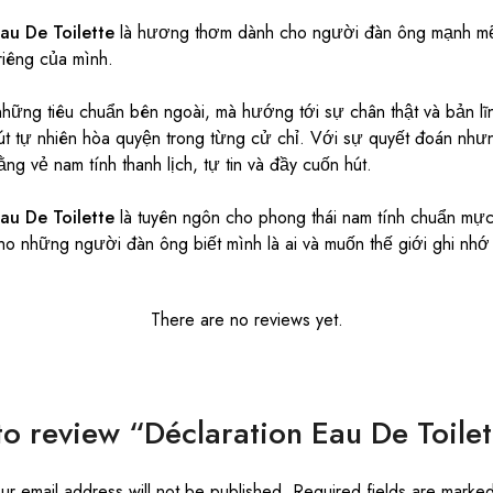
Eau De Toilette
là hương thơm dành cho người đàn ông mạnh mẽ,
riêng của mình.
hững tiêu chuẩn bên ngoài, mà hướng tới sự chân thật và bản lĩn
 hút tự nhiên hòa quyện trong từng cử chỉ. Với sự quyết đoán nh
ng vẻ nam tính thanh lịch, tự tin và đầy cuốn hút.
au De Toilette
là tuyên ngôn cho phong thái nam tính chuẩn mực 
o những người đàn ông biết mình là ai và muốn thế giới ghi nhớ
There are no reviews yet.
 to review “Déclaration Eau De Toil
ur email address will not be published.
Required fields are marke