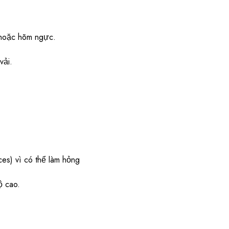
, hoặc hõm ngực.
vải.
ces) vì có thể làm hỏng
ộ cao.