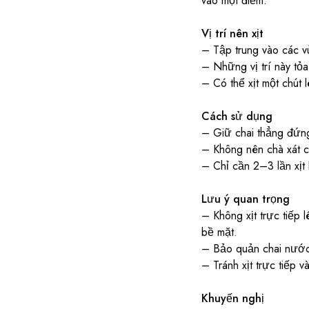
vào một điểm.
Vị trí nên xịt
– Tập trung vào các v
– Những vị trí này tỏa
– Có thể xịt một chút 
Cách sử dụng
– Giữ chai thẳng đứng
– Không nên chà xát cổ
– Chỉ cần 2–3 lần xịt 
Lưu ý quan trọng
– Không xịt trực tiếp 
bề mặt.
– Bảo quản chai nước h
– Tránh xịt trực tiếp 
Khuyến nghị