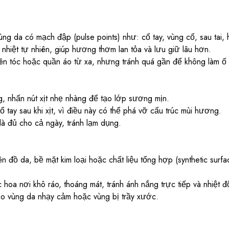
ùng da có mạch đập (pulse points) như: cổ tay, vùng cổ, sau tai
 nhiệt tự nhiên, giúp hương thơm lan tỏa và lưu giữ lâu hơn.
lên tóc hoặc quần áo từ xa, nhưng tránh quá gần để không làm ố 
, nhấn nút xịt nhẹ nhàng để tạo lớp sương mịn.
 tay sau khi xịt, vì điều này có thể phá vỡ cấu trúc mùi hương.
là đủ cho cả ngày, tránh lạm dụng.
lên đồ da, bề mặt kim loại hoặc chất liệu tổng hợp (synthetic surfa
oa nơi khô ráo, thoáng mát, tránh ánh nắng trực tiếp và nhiệt đ
vào vùng da nhạy cảm hoặc vùng bị trầy xước.