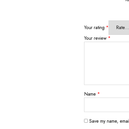
Your rating
*
Your review
*
Name
*
Save my name, email,