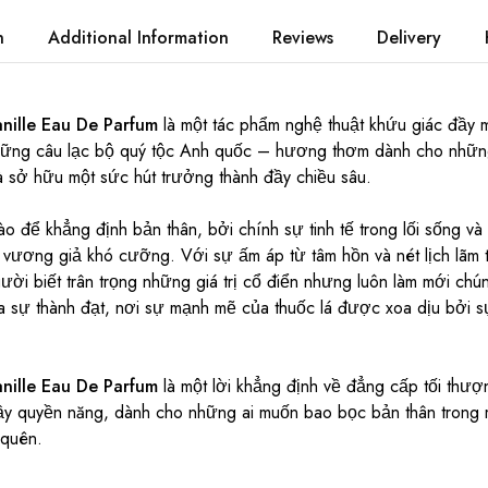
n
Additional Information
Reviews
Delivery
nille Eau De Parfum
là một tác phẩm nghệ thuật khứu giác đầy m
những câu lạc bộ quý tộc Anh quốc – hương thơm dành cho nhữ
và sở hữu một sức hút trưởng thành đầy chiều sâu.
 để khẳng định bản thân, bởi chính sự tinh tế trong lối sống và
ẻ vương giả khó cưỡng. Với sự ấm áp từ tâm hồn và nét lịch lãm 
ười biết trân trọng những giá trị cổ điển nhưng luôn làm mới chú
ủa sự thành đạt, nơi sự mạnh mẽ của thuốc lá được xoa dịu bởi 
nille Eau De Parfum
là một lời khẳng định về đẳng cấp tối thư
ầy quyền năng, dành cho những ai muốn bao bọc bản thân trong
 quên.