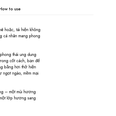
How to use
ê hoặc, tái hiện không
ng cá nhân mang phong
 phong thái ung dung
trong cốt cách, bạn để
ng bằng hơi thở hiện
sự ngọt ngào, mềm mại
ợng – một mùi hương
 một lớp hương sang