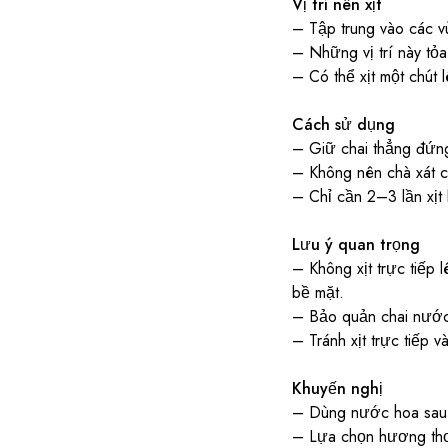
Vị trí nên xịt
– Tập trung vào các v
– Những vị trí này tỏa
– Có thể xịt một chút 
Cách sử dụng
– Giữ chai thẳng đứng
– Không nên chà xát cổ
– Chỉ cần 2–3 lần xịt 
Lưu ý quan trọng
– Không xịt trực tiếp 
bề mặt.
– Bảo quản chai nước h
– Tránh xịt trực tiếp 
Khuyến nghị
– Dùng nước hoa sau 
– Lựa chọn hương thơm