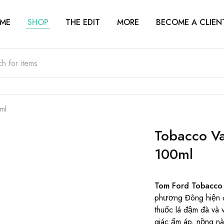
ME
SHOP
THE EDIT
MORE
BECOME A CLIEN
ml
Tobacco Va
100ml
Tom Ford Tobacco 
phương Đông hiện đ
thuốc lá đậm đà và 
giác ấm áp, nồng n