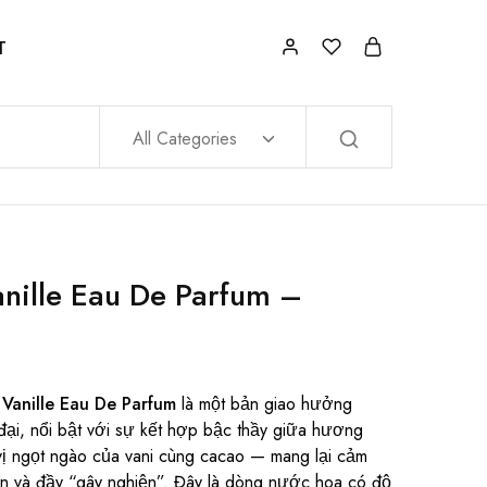
T
All Categories
nille Eau De Parfum –
Vanille Eau De Parfum
là một bản giao hưởng
ại, nổi bật với sự kết hợp bậc thầy giữa hương
vị ngọt ngào của vani cùng cacao — mang lại cảm
àn và đầy “gây nghiện”. Đây là dòng nước hoa có độ