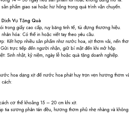
i sản phẩm giao sai hoặc hư hỏng trong quá trình vận chuyển.
 Dịch Vụ Tặng Quà
 trong giấy cao cấp, ruy băng tinh tế, túi đựng thương hiệu.
nhân hóa: Có thể in hoặc viết tay theo yêu cầu.
p: Kết hợp nhiều sản phẩm như nước hoa, xịt thơm vải, nến thơ
Gửi trực tiếp đến người nhận, giữ bí mật đến khi mở hộp.
ệt: Sinh nhật, kỷ niệm, ngày lễ hoặc quà tặng doanh nghiệp.
ớc hoa dạng xịt để nước hoa phát huy trọn vẹn hương thơm và
 cách:
ách cơ thể khoảng 15 – 20 cm khi xịt.
p tia sương phân tán đều, hương thơm phủ nhẹ nhàng và không b