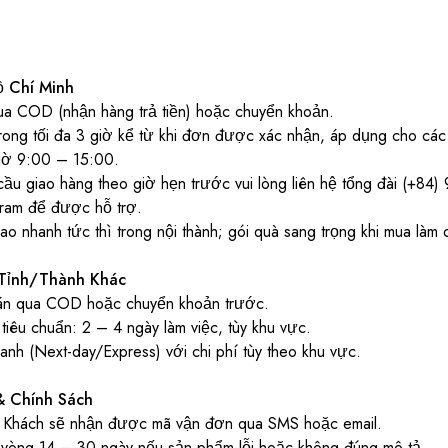
ồ Chí Minh
ua COD (nhận hàng trả tiền) hoặc chuyển khoản.
rong tối đa 3 giờ kể từ khi đơn được xác nhận, áp dụng cho các 
giờ 9:00 – 15:00.
ầu giao hàng theo giờ hẹn trước vui lòng liên hệ tổng đài (+84
gram để được hỗ trợ.
o nhanh tức thì trong nội thành; gói quà sang trọng khi mua làm 
Tỉnh/Thành Khác
án qua COD hoặc chuyển khoản trước.
tiêu chuẩn: 2 – 4 ngày làm việc, tùy khu vực.
nh (Next-day/Express) với chi phí tùy theo khu vực.
& Chính Sách
 Khách sẽ nhận được mã vận đơn qua SMS hoặc email.
g vòng 14 – 30 ngày nếu sản phẩm lỗi hoặc không đúng mô tả.