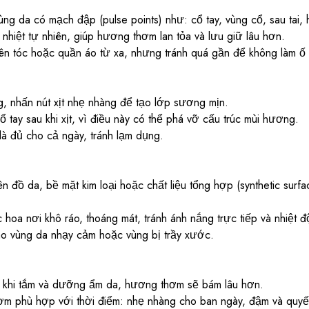
ùng da có mạch đập (pulse points) như: cổ tay, vùng cổ, sau tai
 nhiệt tự nhiên, giúp hương thơm lan tỏa và lưu giữ lâu hơn.
lên tóc hoặc quần áo từ xa, nhưng tránh quá gần để không làm ố 
, nhấn nút xịt nhẹ nhàng để tạo lớp sương mịn.
 tay sau khi xịt, vì điều này có thể phá vỡ cấu trúc mùi hương.
là đủ cho cả ngày, tránh lạm dụng.
lên đồ da, bề mặt kim loại hoặc chất liệu tổng hợp (synthetic surfa
oa nơi khô ráo, thoáng mát, tránh ánh nắng trực tiếp và nhiệt đ
vào vùng da nhạy cảm hoặc vùng bị trầy xước.
khi tắm và dưỡng ẩm da, hương thơm sẽ bám lâu hơn.
 phù hợp với thời điểm: nhẹ nhàng cho ban ngày, đậm và quyến