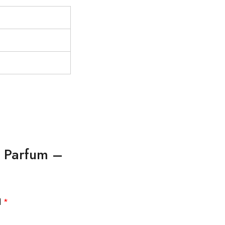
e Parfum –
d
*