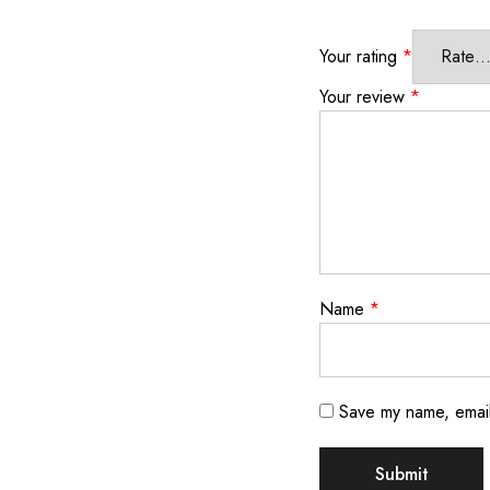
Your rating
*
Your review
*
Name
*
Save my name, email,