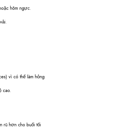
, hoặc hõm ngực.
vải.
ces) vì có thể làm hỏng
ộ cao.
 rũ hơn cho buổi tối