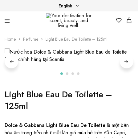
English
English
Your
Scentia
Tiếng Việt
destination
Home
Perfume
Light Blue Eau De Toilette – 125ml
for
scent,
beauty,
and
living
well.
Light Blue Eau De Toilette –
125ml
Dolce & Gabbana Light Blue Eau De Toilette
là một bản
hòa âm trong trẻo như một làn gió mùa hè trên đảo Capri,