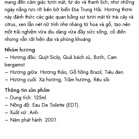
mang đến cảm giác tươi mát, tự do và thanh lịch, như những
ngày nắng rực rỡ bên bờ biển Địa Trung Hải. Hương thơm
này đánh thức các giác quan bằng sự tươi mát từ trái cây và
citrus, xen lẫn nét nữ tính nhẹ nhàng từ hoa và gỗ, tạo nên
một trải nghiệm vừa dịu dàng vừa đầy sức sống, cổ điển
nhưng vẫn rất hiện đại và phóng khoáng.
Nhóm hương
– Hương đầu: Quýt Sicily, Quả bách xù, Bưởi, Cam
bergamot.
– Hương giữa: Hương thảo, Gỗ hồng Brazil, Tiêu đen.
– Hương cuối: Xạ hương, Trầm hương, Rêu sồi.
Thông tin sản phẩm
– Dung tích: 125ml.
– Nồng độ: Eau De Toilette (EDT).
– Xuất xứ: Anh.
– Năm phát hành: 2001.