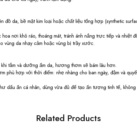
lên đồ da, bề mặt kim loại hoặc chất liệu tổng hợp (synthetic surfa
oa nơi khô ráo, thoáng mát, tránh ánh nắng trực tiếp và nhiệt đ
vào vùng da nhạy cảm hoặc vùng bị trầy xước.
khi tắm và dưỡng ẩm da, hương thơm sẽ bám lâu hơn.
 phù hợp với thời điểm: nhẹ nhàng cho ban ngày, đậm và quyến
ư dấu ấn cá nhân, dùng vừa đủ để tạo ấn tượng tinh tế, không
Related Products