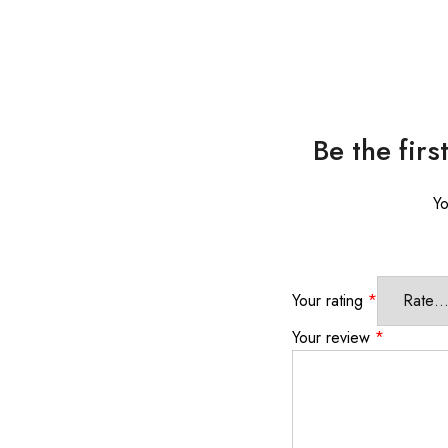
Be the fir
Yo
Your rating
*
Your review
*