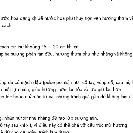
ớc hoa dạng xịt để nước hoa phát huy trọn vẹn hương thơm và
 cách:
ách cơ thể khoảng 15 – 20 cm khi xịt.
p tia sương phân tán đều, hương thơm phủ nhẹ nhàng và không b
ùng da có mạch đập (pulse points) như: cổ tay, vùng cổ, sau tai
 nhiệt tự nhiên, giúp hương thơm lan tỏa và lưu giữ lâu hơn.
lên tóc hoặc quần áo từ xa, nhưng tránh quá gần để không làm ố 
, nhấn nút xịt nhẹ nhàng để tạo lớp sương mịn.
 tay sau khi xịt, vì điều này có thể phá vỡ cấu trúc mùi hương.
là đủ cho cả ngày, tránh lạm dụng.