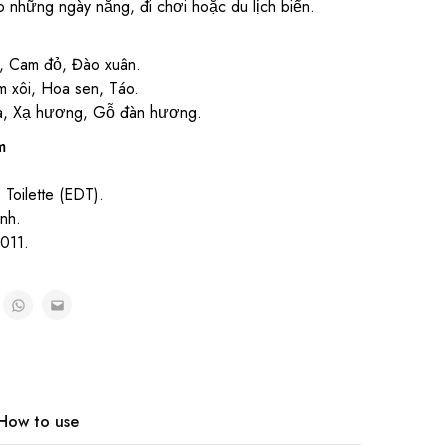
o những ngày nắng, đi chơi hoặc du lịch biển.
, Cam đỏ, Đào xuân.
xôi, Hoa sen, Táo.
, Xạ hương, Gỗ đàn hương.
m
Toilette (EDT).
nh.
011.
How to use