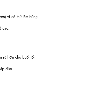
ces) vì có thể làm hỏng
ộ cao.
 rũ hơn cho buổi tối
 áp đảo.