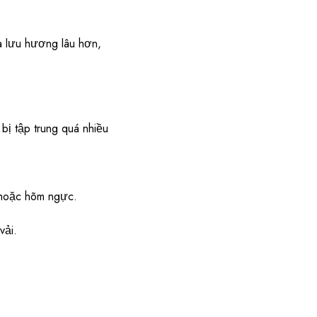
 lưu hương lâu hơn,
ị tập trung quá nhiều
, hoặc hõm ngực.
vải.