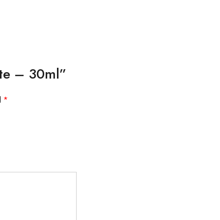
tte – 30ml”
d
*