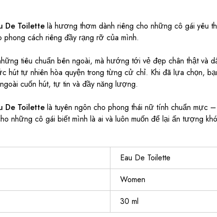
u De Toilette
là hương thơm dành riêng cho những cô gái yêu thí
eo phong cách riêng đầy rạng rỡ của mình.
hững tiêu chuẩn bên ngoài, mà hướng tới vẻ đẹp chân thật và d
sức hút tự nhiên hòa quyện trong từng cử chỉ. Khi đã lựa chọn, b
ngoài cuốn hút, tự tin và đầy năng lượng.
u De Toilette
là tuyên ngôn cho phong thái nữ tính chuẩn mực – 
ho những cô gái biết mình là ai và luôn muốn để lại ấn tượng kh
Eau De Toilette
Women
30 ml