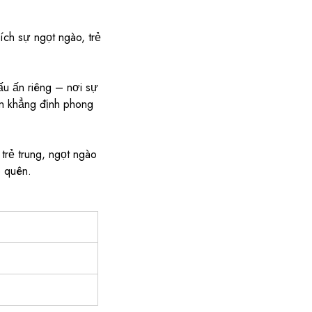
ch sự ngọt ngào, trẻ
ấu ấn riêng – nơi sự
ạn khẳng định phong
trẻ trung, ngọt ngào
ó quên.