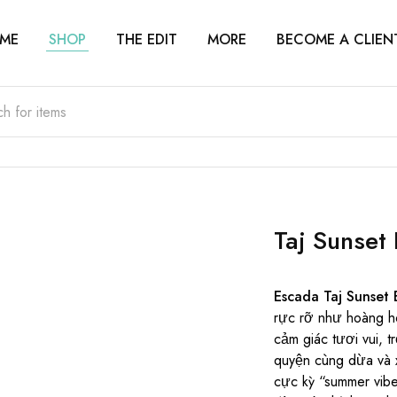
ME
SHOP
THE EDIT
MORE
BECOME A CLIEN
Taj Sunset
Escada Taj Sunset 
rực rỡ như hoàng hô
cảm giác tươi vui, 
quyện cùng dừa và 
cực kỳ “summer vib