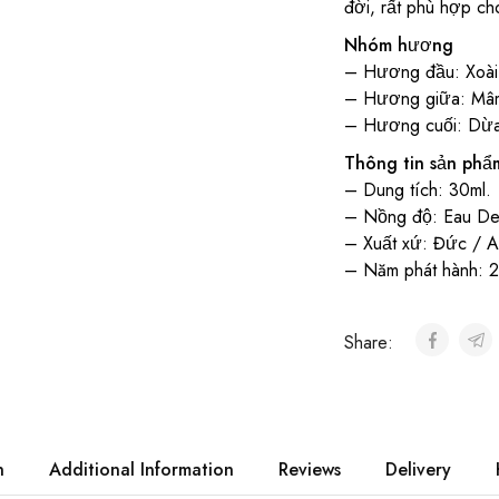
đời, rất phù hợp ch
Nhóm hương
– Hương đầu: Xoài
– Hương giữa: Mâm 
– Hương cuối: Dừa
Thông tin sản phẩ
– Dung tích: 30ml.
– Nồng độ: Eau De 
– Xuất xứ: Đức / A
– Năm phát hành: 2
Share:
n
Additional Information
Reviews
Delivery