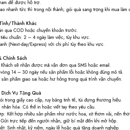
gram để được hỗ trợ.
o nhanh tức thì trong nội thành; gói quà sang trọng khi mua làm 
Tỉnh/Thành Khác
án qua COD hoặc chuyển khoản trước.
tiêu chuẩn: 2 – 4 ngày làm việc, tùy khu vực.
nh (Next-day/Express) với chi phí tùy theo khu vực.
& Chính Sách
 Khách sẽ nhận được mã vận đơn qua SMS hoặc email.
g vòng 14 – 30 ngày nếu sản phẩm lỗi hoặc không đúng mô tả.
i sản phẩm giao sai hoặc hư hỏng trong quá trình vận chuyển.
 Dịch Vụ Tặng Quà
 trong giấy cao cấp, ruy băng tinh tế, túi đựng thương hiệu.
nhân hóa: Có thể in hoặc viết tay theo yêu cầu.
p: Kết hợp nhiều sản phẩm như nước hoa, xịt thơm vải, nến thơ
Gửi trực tiếp đến người nhận, giữ bí mật đến khi mở hộp.
ệt: Sinh nhật, kỷ niệm, ngày lễ hoặc quà tặng doanh nghiệp.