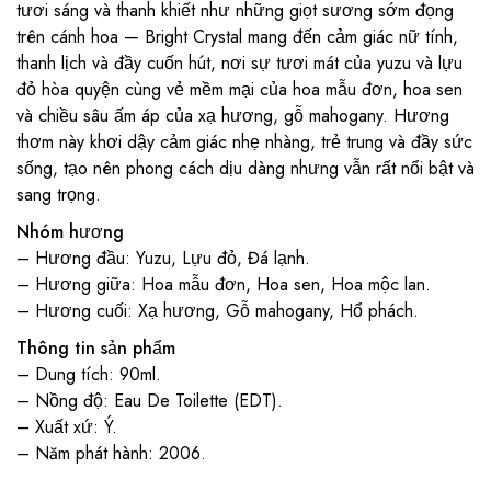
tươi sáng và thanh khiết như những giọt sương sớm đọng
trên cánh hoa — Bright Crystal mang đến cảm giác nữ tính,
thanh lịch và đầy cuốn hút, nơi sự tươi mát của yuzu và lựu
đỏ hòa quyện cùng vẻ mềm mại của hoa mẫu đơn, hoa sen
và chiều sâu ấm áp của xạ hương, gỗ mahogany. Hương
thơm này khơi dậy cảm giác nhẹ nhàng, trẻ trung và đầy sức
sống, tạo nên phong cách dịu dàng nhưng vẫn rất nổi bật và
sang trọng.
Nhóm hương
– Hương đầu: Yuzu, Lựu đỏ, Đá lạnh.
– Hương giữa: Hoa mẫu đơn, Hoa sen, Hoa mộc lan.
– Hương cuối: Xạ hương, Gỗ mahogany, Hổ phách.
Thông tin sản phẩm
– Dung tích: 90ml.
– Nồng độ: Eau De Toilette (EDT).
– Xuất xứ: Ý.
– Năm phát hành: 2006.