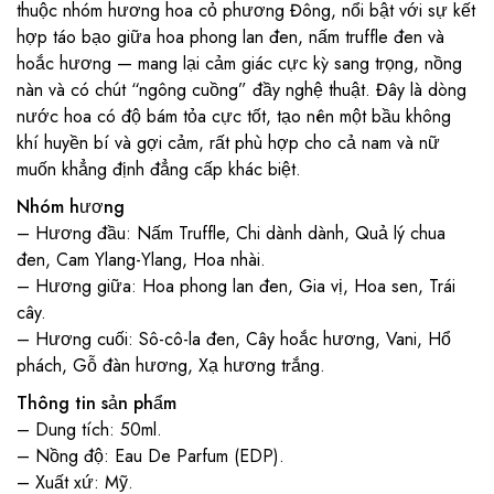
thuộc nhóm hương hoa cỏ phương Đông, nổi bật với sự kết
hợp táo bạo giữa hoa phong lan đen, nấm truffle đen và
hoắc hương — mang lại cảm giác cực kỳ sang trọng, nồng
nàn và có chút “ngông cuồng” đầy nghệ thuật. Đây là dòng
nước hoa có độ bám tỏa cực tốt, tạo nên một bầu không
khí huyền bí và gợi cảm, rất phù hợp cho cả nam và nữ
muốn khẳng định đẳng cấp khác biệt.
Nhóm hương
– Hương đầu: Nấm Truffle, Chi dành dành, Quả lý chua
đen, Cam Ylang-Ylang, Hoa nhài.
– Hương giữa: Hoa phong lan đen, Gia vị, Hoa sen, Trái
cây.
– Hương cuối: Sô-cô-la đen, Cây hoắc hương, Vani, Hổ
phách, Gỗ đàn hương, Xạ hương trắng.
Thông tin sản phẩm
– Dung tích: 50ml.
– Nồng độ: Eau De Parfum (EDP).
– Xuất xứ: Mỹ.