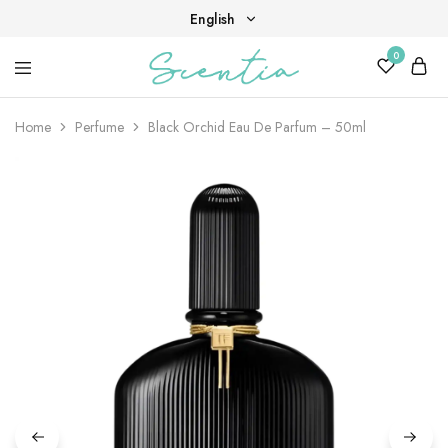
English
0
English
Your
Scentia
Tiếng Việt
destination
for
Home
Perfume
Black Orchid Eau De Parfum – 50ml
scent,
beauty,
and
living
well.