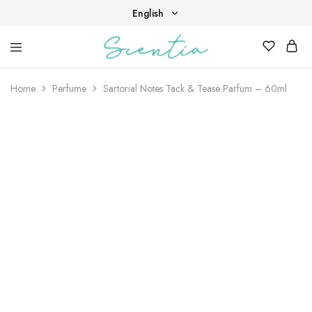
English
English
Your
Scentia
Tiếng Việt
destination
for
Home
Perfume
Sartorial Notes Tack & Tease Parfum – 60ml
scent,
beauty,
and
living
well.