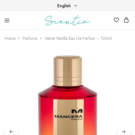
English
English
Your
Scentia
Tiếng Việt
destination
for
Home
Perfume
Velvet Vanilla Eau De Parfum – 120ml
scent,
beauty,
and
living
well.