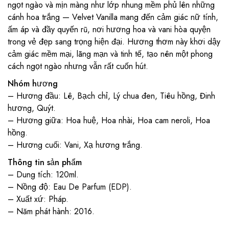
ngọt ngào và mịn màng như lớp nhung mềm phủ lên những
cánh hoa trắng — Velvet Vanilla mang đến cảm giác nữ tính,
ấm áp và đầy quyến rũ, nơi hương hoa và vani hòa quyện
trong vẻ đẹp sang trọng hiện đại. Hương thơm này khơi dậy
cảm giác mềm mại, lãng mạn và tinh tế, tạo nên một phong
cách ngọt ngào nhưng vẫn rất cuốn hút.
Nhóm hương
– Hương đầu: Lê, Bạch chỉ, Lý chua đen, Tiêu hồng, Đinh
hương, Quýt.
– Hương giữa: Hoa huệ, Hoa nhài, Hoa cam neroli, Hoa
hồng.
– Hương cuối: Vani, Xạ hương trắng.
Thông tin sản phẩm
– Dung tích: 120ml.
– Nồng độ: Eau De Parfum (EDP).
– Xuất xứ: Pháp.
– Năm phát hành: 2016.