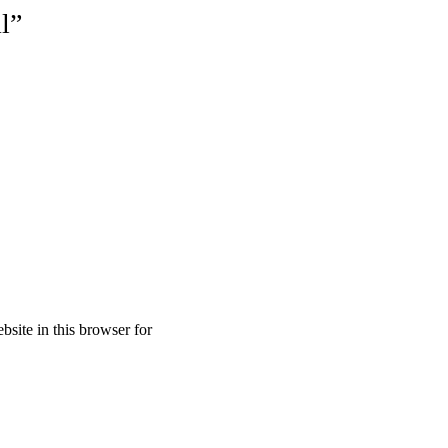
l”
site in this browser for