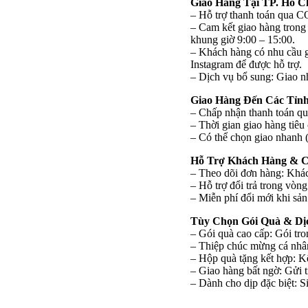
Giao Hàng Tại TP. Hồ C
– Hỗ trợ thanh toán qua C
– Cam kết giao hàng trong 
khung giờ 9:00 – 15:00.
– Khách hàng có nhu cầu gi
Instagram để được hỗ trợ.
– Dịch vụ bổ sung: Giao nh
Giao Hàng Đến Các Tỉn
– Chấp nhận thanh toán q
– Thời gian giao hàng tiêu
– Có thể chọn giao nhanh (
Hỗ Trợ Khách Hàng & C
– Theo dõi đơn hàng: Khá
– Hỗ trợ đổi trả trong vòn
– Miễn phí đổi mới khi sản
Tùy Chọn Gói Quà & Dị
– Gói quà cao cấp: Gói tron
– Thiệp chúc mừng cá nhân 
– Hộp quà tặng kết hợp: K
– Giao hàng bất ngờ: Gửi t
– Dành cho dịp đặc biệt: S