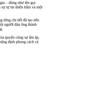
gia – đúng như tên gọi
sự tự tin thiên bẩm và một
 từng chi tiết đã tạo nên
một người đàn ông thành
g.
y hòa quyện cùng sự ấm áp,
khẳng định phong cách cá