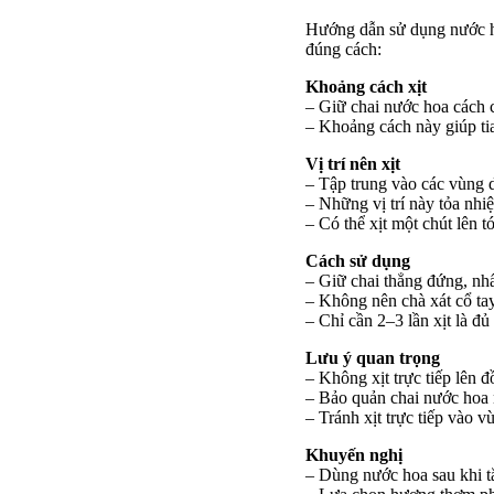
Hướng dẫn sử dụng nước ho
đúng cách:
Khoảng cách xịt
– Giữ chai nước hoa cách c
– Khoảng cách này giúp ti
Vị trí nên xịt
– Tập trung vào các vùng d
– Những vị trí này tỏa nhiệ
– Có thể xịt một chút lên 
Cách sử dụng
– Giữ chai thẳng đứng, nhấ
– Không nên chà xát cổ tay
– Chỉ cần 2–3 lần xịt là đủ
Lưu ý quan trọng
– Không xịt trực tiếp lên đ
– Bảo quản chai nước hoa n
– Tránh xịt trực tiếp vào 
Khuyến nghị
– Dùng nước hoa sau khi 