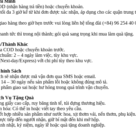
hí Minh
OD (nhận hàng trả tiền) hoặc chuyển khoản.
tối đa 3 giờ kể từ khi đơn được xác nhận, áp dụng cho các quận trung 
ao hàng theo giờ hẹn trước vui lòng liên hệ tổng đài (+84) 96 254 40
anh tức thì trong nội thành; gói quà sang trọng khi mua làm quà tặng.
h/Thành Khác
ua COD hoặc chuyển khoản trước.
 chuẩn: 2 – 4 ngày làm việc, tùy khu vực.
Next-day/Express) với chi phí tùy theo khu vực.
hính Sách
ch sẽ nhận được mã vận đơn qua SMS hoặc email.
g 14 – 30 ngày nếu sản phẩm lỗi hoặc không đúng mô tả.
 phẩm giao sai hoặc hư hỏng trong quá trình vận chuyển.
ch Vụ Tặng Quà
g giấy cao cấp, ruy băng tinh tế, túi đựng thương hiệu.
hóa: Có thể in hoặc viết tay theo yêu cầu.
ết hợp nhiều sản phẩm như nước hoa, xịt thơm vải, nến thơm, phụ kiện
rực tiếp đến người nhận, giữ bí mật đến khi mở hộp.
inh nhật, kỷ niệm, ngày lễ hoặc quà tặng doanh nghiệp.