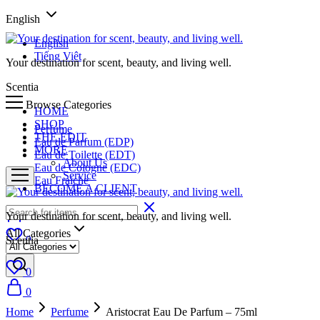
English
English
Tiếng Việt
Your destination for scent, beauty, and living well.
Scentia
Browse Categories
HOME
SHOP
Perfume
THE EDIT
Eau de Parfum (EDP)
MORE
Eau de Toilette (EDT)
About Us
Eau de Cologne (EDC)
Service
Eau Fraiche
BECOME A CLIENT
Your destination for scent, beauty, and living well.
All Categories
0
Scentia
0
0
0
Home
Perfume
Aristocrat Eau De Parfum – 75ml