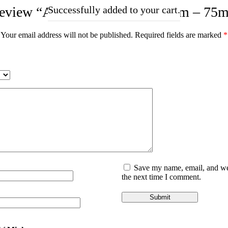
o review “Aristocrat Eau De Parfum – 75m
Successfully added to your cart.
Your email address will not be published.
Required fields are marked
*
Save my name, email, and web
the next time I comment.