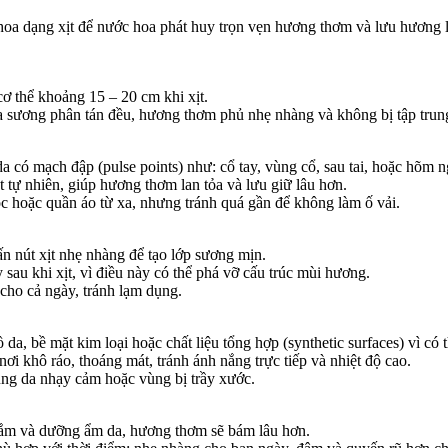
a dạng xịt để nước hoa phát huy trọn vẹn hương thơm và lưu hương 
ơ thể khoảng 15 – 20 cm khi xịt.
a sương phân tán đều, hương thơm phủ nhẹ nhàng và không bị tập trun
a có mạch đập (pulse points) như: cổ tay, vùng cổ, sau tai, hoặc hõm 
t tự nhiên, giúp hương thơm lan tỏa và lưu giữ lâu hơn.
tóc hoặc quần áo từ xa, nhưng tránh quá gần để không làm ố vải.
n nút xịt nhẹ nhàng để tạo lớp sương mịn.
 sau khi xịt, vì điều này có thể phá vỡ cấu trúc mùi hương.
 cho cả ngày, tránh lạm dụng.
ồ da, bề mặt kim loại hoặc chất liệu tổng hợp (synthetic surfaces) vì có
ơi khô ráo, thoáng mát, tránh ánh nắng trực tiếp và nhiệt độ cao.
vùng da nhạy cảm hoặc vùng bị trầy xước.
tắm và dưỡng ẩm da, hương thơm sẽ bám lâu hơn.