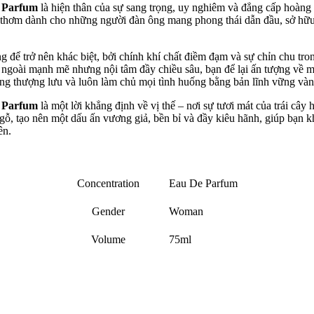
e Parfum
là hiện thân của sự sang trọng, uy nghiêm và đẳng cấp hoàng 
g thơm dành cho những người đàn ông mang phong thái dẫn đầu, sở hữu 
 để trở nên khác biệt, bởi chính khí chất điềm đạm và sự chỉn chu trong
 ngoài mạnh mẽ nhưng nội tâm đầy chiều sâu, bạn để lại ấn tượng về 
ống thượng lưu và luôn làm chủ mọi tình huống bằng bản lĩnh vững vàn
e Parfum
là một lời khẳng định về vị thế – nơi sự tươi mát của trái câ
gỗ, tạo nên một dấu ấn vương giả, bền bỉ và đầy kiêu hãnh, giúp bạn 
ên.
Concentration
Eau De Parfum
Gender
Woman
Volume
75ml
There are no reviews yet.