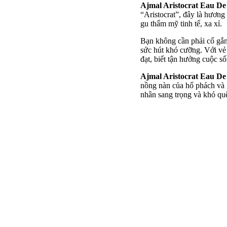
Ajmal Aristocrat Eau D
“Aristocrat”, đây là hươn
gu thẩm mỹ tinh tế, xa xỉ.
Bạn không cần phải cố gắng
sức hút khó cưỡng. Với vẻ
đạt, biết tận hưởng cuộc s
Ajmal Aristocrat Eau D
nồng nàn của hổ phách và 
nhân sang trọng và khó qu