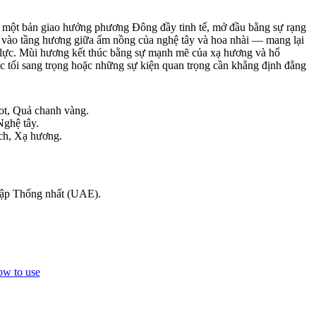
 một bản giao hưởng phương Đông đầy tinh tế, mở đầu bằng sự rạng
t vào tầng hương giữa ấm nồng của nghệ tây và hoa nhài — mang lại
n lực. Mùi hương kết thúc bằng sự mạnh mẽ của xạ hương và hổ
ệc tối sang trọng hoặc những sự kiện quan trọng cần khẳng định đẳng
t, Quả chanh vàng.
ghệ tây.
ch, Xạ hương.
Rập Thống nhất (UAE).
w to use