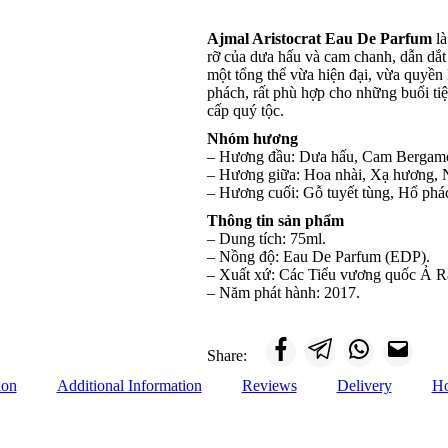
Ajmal Aristocrat Eau De Parfum
là
rỡ của dưa hấu và cam chanh, dẫn dắ
một tổng thể vừa hiện đại, vừa quyề
phách, rất phù hợp cho những buổi ti
cấp quý tộc.
Nhóm hương
– Hương đầu: Dưa hấu, Cam Bergamo
– Hương giữa: Hoa nhài, Xạ hương, N
– Hương cuối: Gỗ tuyết tùng, Hổ phá
Thông tin sản phẩm
– Dung tích: 75ml.
– Nồng độ: Eau De Parfum (EDP).
– Xuất xứ: Các Tiểu vương quốc Ả 
– Năm phát hành: 2017.
Share:
ion
Additional Information
Reviews
Delivery
Ho