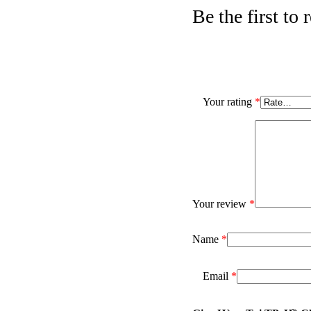
Be the first t
Your rating
*
Your review
*
Name
*
Email
*